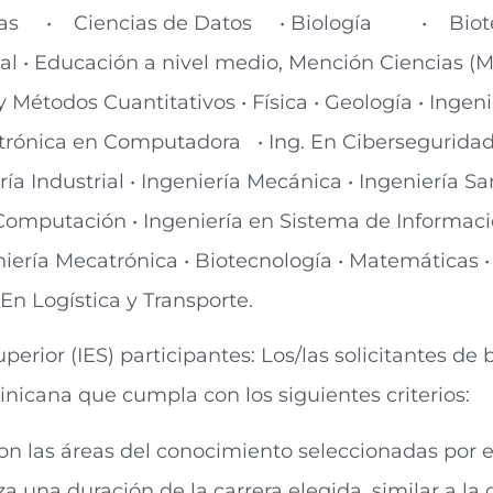
oras • Ciencias de Datos • Biología • Biot
ial • Educación a nivel medio, Mención Ciencias (
y Métodos Cuantitativos • Física • Geología • Ingenie
ectrónica en Computadora • Ing. En Ciberseguridad 
a Industrial • Ingeniería Mecánica • Ingeniería San
Computación • Ingeniería en Sistema de Informació
eniería Mecatrónica • Biotecnología • Matemáticas
n Logística y Transporte.
uperior (IES) participantes: Los/las solicitantes d
nicana que cumpla con los siguientes criterios:
con las áreas del conocimiento seleccionadas por e
a una duración de la carrera elegida, similar a la d