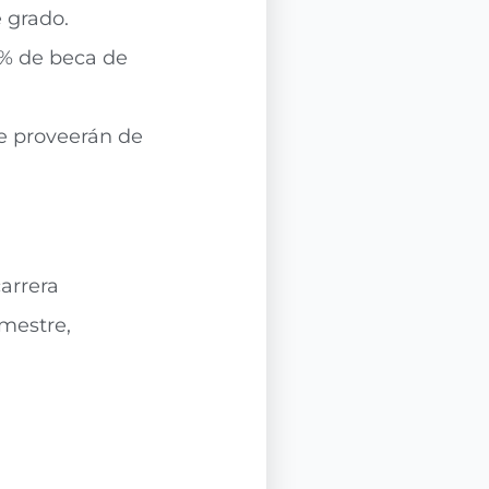
 grado.
0% de beca de
se proveerán de
arrera
imestre,