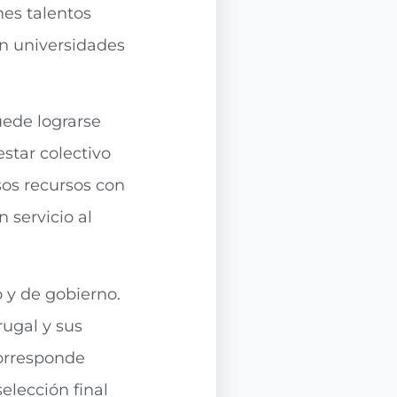
nes talentos
en universidades
uede lograrse
star colectivo
sos recursos con
 servicio al
 y de gobierno.
rugal y sus
corresponde
elección final