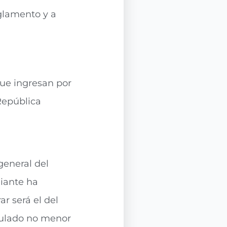
eglamento y a
que ingresan por
República
eneral del
diante ha
r será el del
umulado no menor