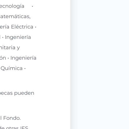
ecnología •
Matemáticas,
ría Eléctrica •
• Ingeniería
itaria y
n • Ingeniería
• Química
•
e becas pueden
l Fondo.
e otras IES.