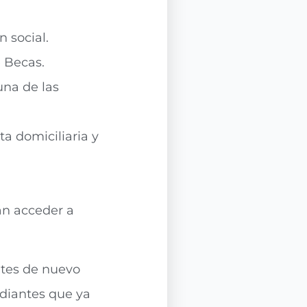
 social.
e Becas.
una de las
a domiciliaria y
án acceder a
ntes de nuevo
udiantes que ya