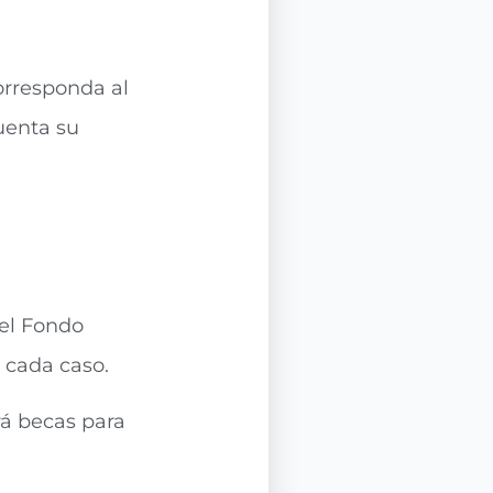
orresponda al
uenta su
del Fondo
n cada caso.
rá becas para