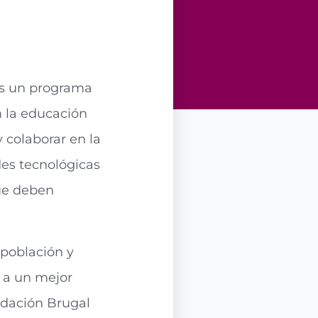
s un programa
n la educación
y colaborar en la
es tecnológicas
que deben
 población y
r a un mejor
ndación Brugal