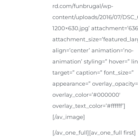
rd.com/funbrugal/wp-
content/uploads/2016/07/DSC_
1200×630.jpg’ attachment=’636
attachment_size=’featured_lar
align=’center’ animation=’no-
animation’ styling=” hover=” li
target=” caption=” font_size=”
appearance=” overlay_opacity=’
overlay_color=’#000000′
overlay_text_color=’#ffffff’]
[/av_image]
[/av_one_full][av_one_full first]